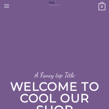
Skip
0
to
content
A Fancy top Title
WELCOME TO
COOL OUR