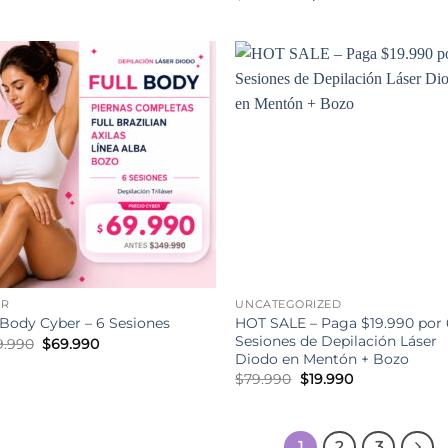
original
actual
precio
precio
era:
es:
original
actual
$59.990.
$9.990.
era:
es:
$299.990.
$59.990.
ER
UNCATEGORIZED
HOT SALE – Paga $19.990 por 
 Body Cyber – 6 Sesiones
Sesiones de Depilación Láser
El
El
9.990
$
69.990
precio
precio
Diodo en Mentón + Bozo
original
actual
El
El
$
79.990
$
19.990
era:
es:
precio
precio
$349.990.
$69.990.
original
actual
era:
es:
$79.990.
$19.990.
1
2
3