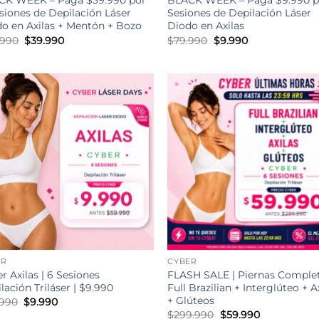
CK WEEK – Paga $39.990 por
BLACK WEEK – Paga $9.990 p
siones de Depilación Láser
Sesiones de Depilación Láser
o en Axilas + Mentón + Bozo
Diodo en Axilas
El
El
El
El
.990
$
39.990
$
79.990
$
9.990
precio
precio
precio
precio
original
actual
original
actual
era:
es:
era:
es:
$99.990.
$39.990.
$79.990.
$9.990.
ER
CYBER
r Axilas | 6 Sesiones
FLASH SALE | Piernas Comple
lación Triláser | $9.990
Full Brazilian + Interglúteo + A
+ Glúteos
El
El
.990
$
9.990
precio
precio
El
El
$
299.990
$
59.990