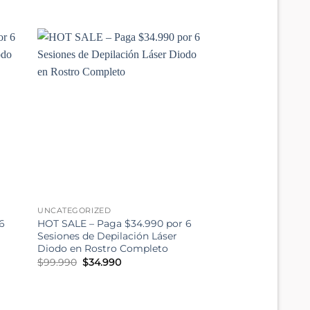
original
actual
era:
es:
$329.990.
$69.990.
UNCATEGORIZED
6
HOT SALE – Paga $34.990 por 6
Sesiones de Depilación Láser
Diodo en Rostro Completo
El
El
$
99.990
$
34.990
precio
precio
original
actual
era:
es:
$99.990.
$34.990.