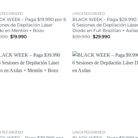
ATEGORIZED
UNCATEGORIZED
CK WEEK – Paga $19.990 por 6
BLACK WEEK – Paga $29.990 
ones de Depilación Láser
6 Sesiones de Depilación Láse
do en Mentón + Bozo
Diodo en Full Brazilian + Axila
El
El
El
El
.990
$
19.990
$
99.990
$
29.990
precio
precio
precio
precio
original
actual
original
actual
era:
es:
era:
es:
$79.990.
$19.990.
$99.990.
$29.990.
ATEGORIZED
UNCATEGORIZED