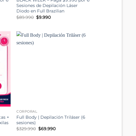
or 6
BLACK WEEK – Paga $9.990 por 6
Sesiones de Depilación Láser
Diodo en Full Brazilian
El
El
$
89.990
$
9.990
precio
precio
original
actual
era:
es:
$89.990.
$9.990.
CORPORAL
tas +
Full Body | Depilación Triláser (6
xilas
sesiones)
El
El
$
329.990
$
69.990
precio
precio