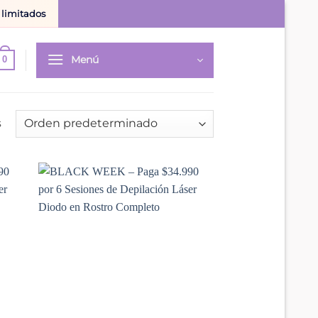
 limitados
Menú
0
s