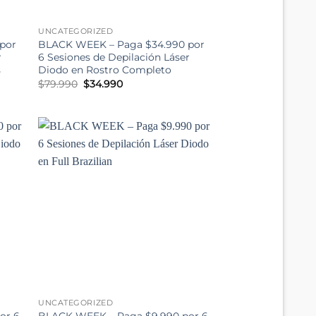
UNCATEGORIZED
por
BLACK WEEK – Paga $34.990 por
r
6 Sesiones de Depilación Láser
s
Diodo en Rostro Completo
El
El
$
79.990
$
34.990
precio
precio
original
actual
era:
es:
$79.990.
$34.990.
UNCATEGORIZED