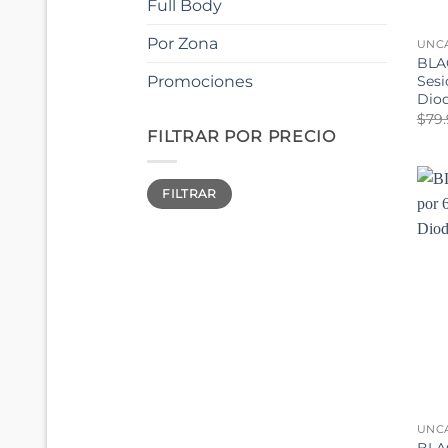
Full Body
Por Zona
UNC
BLA
Sesi
Promociones
Dio
$
79
FILTRAR POR PRECIO
Precio
Precio
FILTRAR
mínimo
máximo
UNC