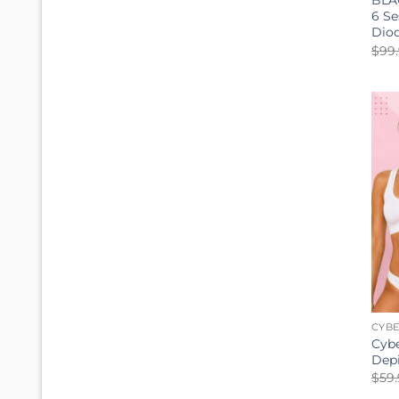
BLA
6 Se
Diod
$
99
CYB
Cybe
Depi
$
59