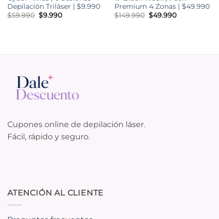
Depilación Triláser | $9.990
Premium 4 Zonas | $49.990
El
El
El
El
$
59.990
$
9.990
$
149.990
$
49.990
precio
precio
precio
precio
original
actual
original
actual
era:
es:
era:
es:
$59.990.
$9.990.
$149.990.
$49.990.
Cupones online de depilación láser.
Fácil, rápido y seguro.
ATENCIÓN AL CLIENTE