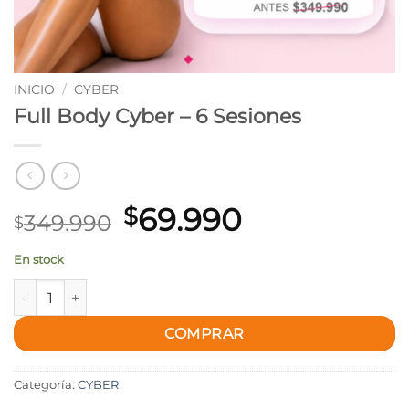
INICIO
/
CYBER
Full Body Cyber – 6 Sesiones
El
69.990
El
$
349.990
$
precio
precio
original
actual
En stock
era:
es:
Full Body Cyber – 6 Sesiones cantidad
$349.990.
$69.990.
COMPRAR
Categoría:
CYBER